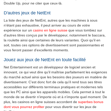
Double Up, pour ne citer que ceux-là.
D'autres jeux de NetEnt
La liste des jeux de NetEnt, autres que les machines à sous
n'étant pas exhaustive, il peut arriver au cours de votre
expérience sur un
casino en ligne suisse
que vous tombiez sur
d'autres titres conçus par le développeur, notamment le baccara,
la roulette ainsi que certaines de leurs variantes. Quoi qu'il en
soit, toutes ces options de divertissement sont passionnantes et
vous feront passer d'excellents moments.
Jouez aux jeux de NetEnt en toute facilité
Net Entertainment est un développeur de logiciel ancien et
innovant, ce qui veut dire qu'il maîtrise parfaitement les exigences
du marché actuel ainsi que les besoins des joueurs en matière de
divertissement. C'est donc fort de cela qu'il rend tous ses titres
accessibles sur différents terminaux pratiques et modernes tels
que les PC ainsi que les appareils mobiles. Cela permet à tout le
monde de se divertir n'importe où et à n'importe quel moment. De
plus, les casinos en ligne suisses accordent de
superbes bonus
dont vous pourrez profiter
pour vous divertir sur les jeux de