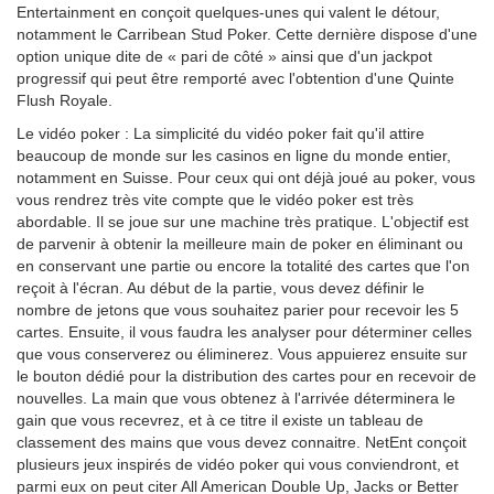
Entertainment en conçoit quelques-unes qui valent le détour,
notamment le Carribean Stud Poker. Cette dernière dispose d'une
option unique dite de « pari de côté » ainsi que d'un jackpot
progressif qui peut être remporté avec l'obtention d'une Quinte
Flush Royale.
Le vidéo poker : La simplicité du vidéo poker fait qu'il attire
beaucoup de monde sur les casinos en ligne du monde entier,
notamment en Suisse. Pour ceux qui ont déjà joué au poker, vous
vous rendrez très vite compte que le vidéo poker est très
abordable. Il se joue sur une machine très pratique. L'objectif est
de parvenir à obtenir la meilleure main de poker en éliminant ou
en conservant une partie ou encore la totalité des cartes que l'on
reçoit à l'écran. Au début de la partie, vous devez définir le
nombre de jetons que vous souhaitez parier pour recevoir les 5
cartes. Ensuite, il vous faudra les analyser pour déterminer celles
que vous conserverez ou éliminerez. Vous appuierez ensuite sur
le bouton dédié pour la distribution des cartes pour en recevoir de
nouvelles. La main que vous obtenez à l'arrivée déterminera le
gain que vous recevrez, et à ce titre il existe un tableau de
classement des mains que vous devez connaitre. NetEnt conçoit
plusieurs jeux inspirés de vidéo poker qui vous conviendront, et
parmi eux on peut citer All American Double Up, Jacks or Better